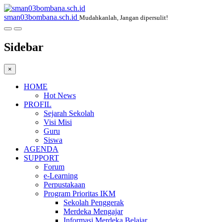
sman03bombana.sch.id
Mudahkanlah, Jangan dipersulit!
Sidebar
×
HOME
Hot News
PROFIL
Sejarah Sekolah
Visi Misi
Guru
Siswa
AGENDA
SUPPORT
Forum
e-Learning
Perpustakaan
Program Prioritas IKM
Sekolah Penggerak
Merdeka Mengajar
Informasi Merdeka Belajar