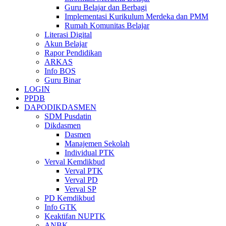
Guru Belajar dan Berbagi
Implementasi Kurikulum Merdeka dan PMM
Rumah Komunitas Belajar
Literasi Digital
Akun Belajar
Rapor Pendidikan
ARKAS
Info BOS
Guru Binar
LOGIN
PPDB
DAPODIKDASMEN
SDM Pusdatin
Dikdasmen
Dasmen
Manajemen Sekolah
Individual PTK
Verval Kemdikbud
Verval PTK
Verval PD
Verval SP
PD Kemdikbud
Info GTK
Keaktifan NUPTK
ANBK